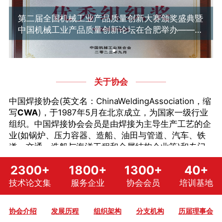
第二届全国机械工业产品质量创新大赛颁奖盛典暨
中国机械工业产品质量创新论坛在合肥举办——中
国焊接协会11家会员企业获奖
关于协会
中国焊接协会(英文名：ChinaWeldingAssociation，缩
写
CWA
)，于1987年5月在北京成立，为国家一级行业
组织。中国焊接协会会员是由焊接为主导生产工艺的企
业(如锅炉、压力容器、造船、油田与管道、汽车、铁
道、交通、造船与海洋工程和金属结构企业等)和专门
从事焊接材料、焊接设备、切割、成套设备及专用机具
中国焊接协会会员单位1300余家
，遍布于全国30个
2300+
1800+
1300+
40+
生产及其它与焊接相关的企业、科研院所、大专院校、
省、自治区、直辖市。现共有焊接材料、焊接设备、切
培训机构等企业、事业单位和社会团体组成的一级行业
割、环境健康与安全(筹)、钎焊材料、设备及工艺5个
技术论文集
服务企业
协会会员
培训基地
协会。拥有国家级中小企业公共服务示范平台、机械工
分会；能源装备、金属结构、油田与管道建设、汽车、
业职业技能鉴定焊接行业分中心资质，是4A级全国性
铁道交通、造船与海洋工程6个专业委员会；教育与培
协会介绍
发展历程
组织架构
分支机构
历届理事会
社会团体组织。
训、贸易促进、认证、专家技术、职业教育、增材制造