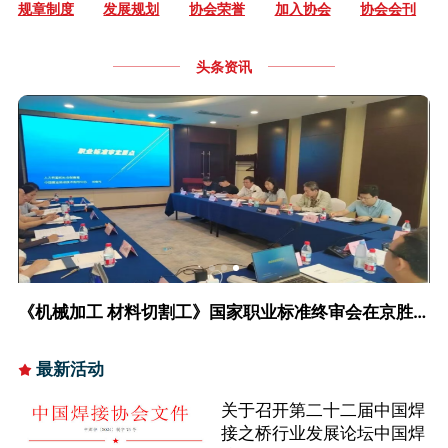
与表面工程6个工作委员会，共计17个分支机构，北
规章制度
发展规划
协会荣誉
加入协会
协会会刊
京、江苏2个代表机构，几乎涵盖了所有与焊接有关的
制造领域；同时协会下设22个焊接技术学院，15个机器
头条资讯
人焊接培训基地，2个焊接培训基地，1个焊接技术培训
基地，1个培训中心，总计41家培训机构。
《机械加工 材料切割工》国家职业标准终审会在京胜利
召开
最新活动
关于召开第二十二届中国焊
接之桥行业发展论坛中国焊